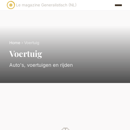
Le magazine Generalistisch (NL)
Home
› Voertuig
Voertuig
Auto's, voertuigen en rijden
🚗